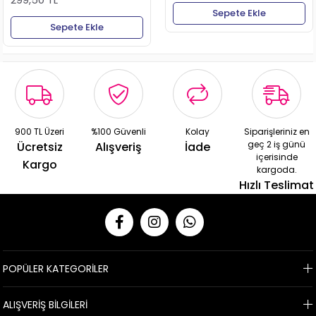
Sepete Ekle
Sepete Ekle
900 TL Üzeri
%100 Güvenli
Kolay
Siparişleriniz en
geç 2 iş günü
Ücretsiz
Alışveriş
İade
içerisinde
Kargo
kargoda.
Hızlı Teslimat
POPÜLER KATEGORİLER
ALIŞVERİŞ BİLGİLERİ