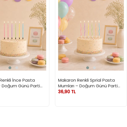
Renkli İnce Pasta
Makaron Renkli Sprial Pasta
– Doğum Günü Parti
Mumları – Doğum Günü Parti
m 6'lı
Mumu 12 cm 6'lı
36,90 TL