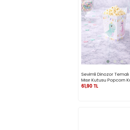
Unicorn
Wednesday
Moana
Prenses Elena
Minnie Mouse
Frozen (Karlar Ülkesi) &
Elsa
Flamingo
Deniz Kızı
Baby Shark
Sevimli Dinozor Temalı
Mısır Kutusu Popcorn Ku
61,90 TL