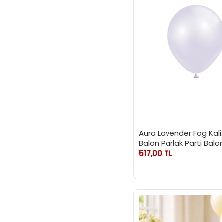
Aura Lavender Fog Kal
Balon Parlak Parti Balo
Lavanta Sisi 12 inc 50'li
517,00 TL