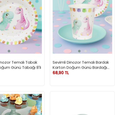
Dinozor Temalı Tabak
Sevimli Dinozor Temalı Bardak
oğum Günü Tabağı 8'li
Karton Doğum Günü Bardağı
8'li
68,90 TL