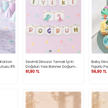
 Karton
Sevimli Dinozor Temalı İyi Ki
Baby Din
tusu 8'li
Doğdun Yazı Banner Doğum
Figürlü 
Günü Parti Süsü
Kürdanı 10
61,90 TL
56,90 TL