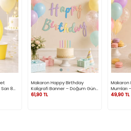
Set
Makaron Happy Birthday
Makaron 
Sarı 8
Kaligrafi Banner – Doğum Günü
Mumları 
Parti Dekorasyonu
Mumu 15 c
61,90 TL
49,90 TL