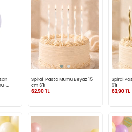
isan
Spiral Pasta Mumu Beyaz 15
Spiral Pa
nu-
cm 6'lı
6'lı
62,90 TL
62,90 TL