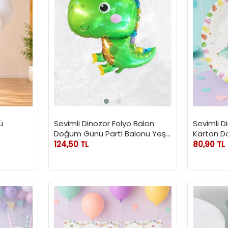
ü
Sevimli Dinozor Folyo Balon
Sevimli 
Doğum Günü Parti Balonu Yeşil
Karton D
79 cm
124,50 TL
80,90 TL