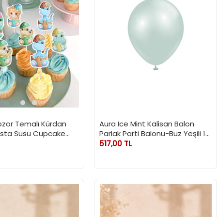
ozor Temalı Kürdan
Aura Ice Mint Kalisan Balon
Pasta Süsü Cupcake
Parlak Parti Balonu-Buz Yeşili 12
'lu
inc 50'li
517,00 TL