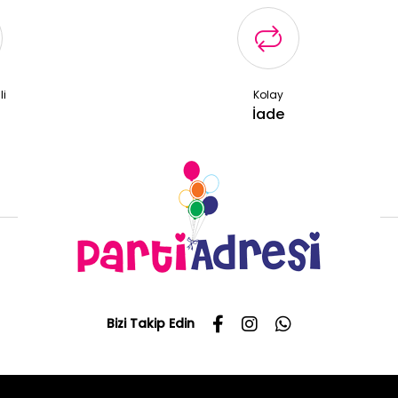
li
Kolay
ş
İade
Bizi Takip Edin