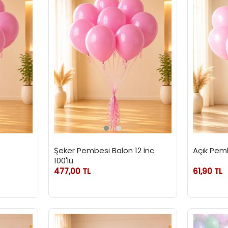
Şeker Pembesi Balon 12 inc
Açık Pemb
100'lü
477,00 TL
61,90 TL