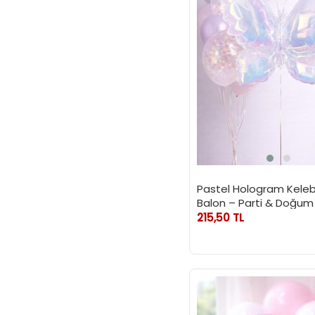
Pastel Hologram Keleb
Balon – Parti & Doğu
Süslemesi 88 cm
215,50 TL