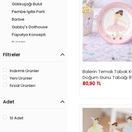
Gökkuşağı Bulut
Pembe Işıltılı Parti
Barbie
Gabby's Dollhouse
Papatya Konsepti
Kuromi
Prensesler Temalı Parti
Filtreler
Retro Parti
Kelebek Temalı Parti
İndirimli Ürünler
Balerin Temalı Tabak 
Sevimli Dinozorlar
Doğum Günü Tabağı 8'l
Yeni Ürünler
Meyve Temalı Parti
80,90 TL
Fırsat Ürünleri
Sevimli Ayıcık Temalı Parti
Uğur Böceği Temalı Parti
Adet
Sevimli Kedi Temalı Parti
Stitch Temalı Parti
10 Adet
Makaron Temalı Parti
Konsepti