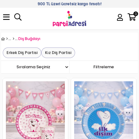
900 TL üzeri ücretsiz kargo fırsatı!
0
Üye Girişi
Üye Ol
Diş Buğdayı
Erkek Diş Partisi
Kız Diş Partisi
Sıralama
Filtreleme