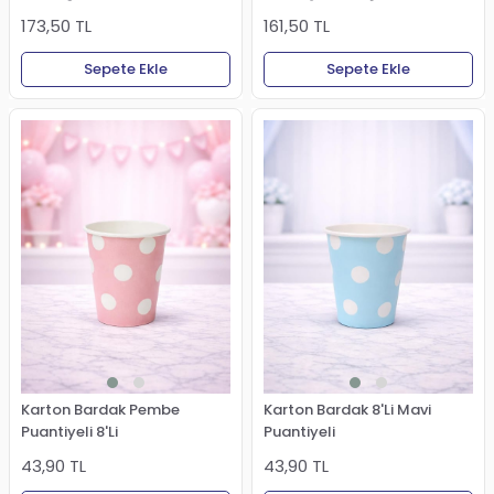
Ayaklı 120 ml 6'lı
Bardağı 150 ml 6'lı
173,50 TL
161,50 TL
Sepete Ekle
Sepete Ekle
Karton Bardak Pembe
Karton Bardak 8'Li Mavi
Puantiyeli 8'Li
Puantiyeli
43,90 TL
43,90 TL