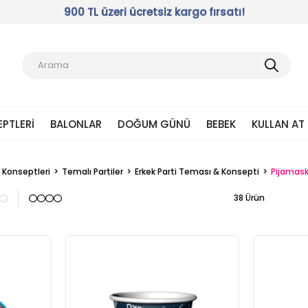
900 TL üzeri ücretsiz kargo fırsatı!
EPTLERI
BALONLAR
DOĞUM GÜNÜ
BEBEK
KULLAN AT
i Konseptleri
Temalı Partiler
Erkek Parti Teması & Konsepti
Pijamask
38 Ürün