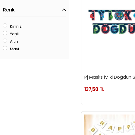
Paw Patrol
Renk
Spiderman
Vahşi Jurassic Parti
Safari
Kırmızı
Sirk
Yeşil
Altın
Harry Potter
Mavi
Beşiktaş
Galatasaray
Fenerbahçe
Pj Masks İyi ki Doğdun 
137,50 TL