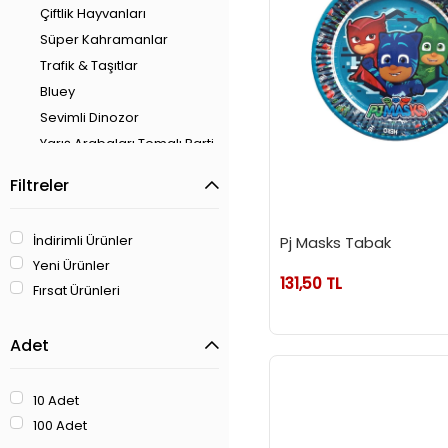
Çiftlik Hayvanları
Süper Kahramanlar
Trafik & Taşıtlar
Bluey
Sevimli Dinozor
Yarış Arabaları Temalı Parti
Köpek Balığı - Deniz Temalı
Filtreler
Parti
Renkli Blok Temalı Parti
İndirimli Ürünler
Pj Masks Tabak
Sevimli Ayıcık Tema
Yeni Ürünler
Roblox
131,50 TL
Fırsat Ürünleri
Taş Devri
Mickey Mouse
Adet
Kirpi Sonic
Kozmik Galaksi
10 Adet
Cars
100 Adet
Korsan