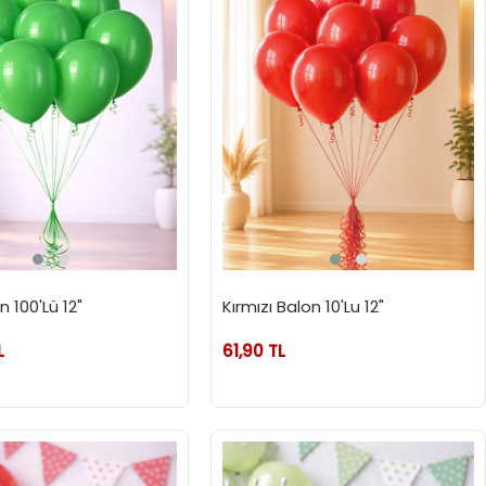
n 100'Lü 12"
Kırmızı Balon 10'Lu 12"
L
61,90 TL