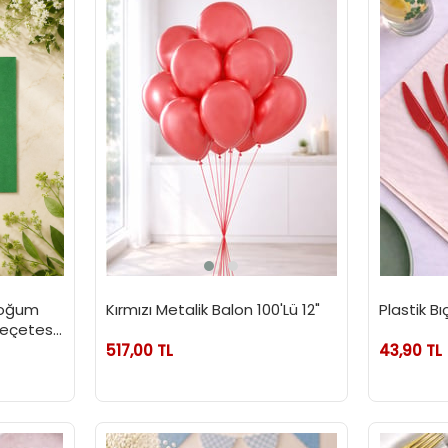
Doğum
Kırmızı Metalik Balon 100'Lü 12"
Plastik Bı
eçetesi
517,00 TL
43,90 TL