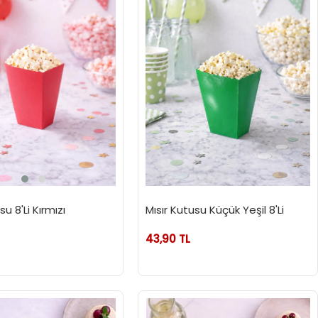
su 8'Li Kırmızı
Mısır Kutusu Küçük Yeşil 8'Li
43,90 TL