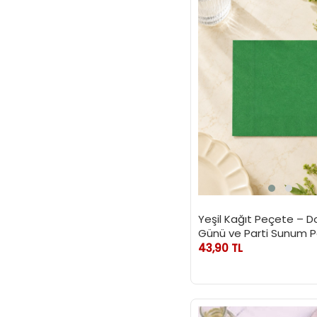
Yeşil Kağıt Peçete – 
Günü ve Parti Sunum P
20'li
43,90 TL