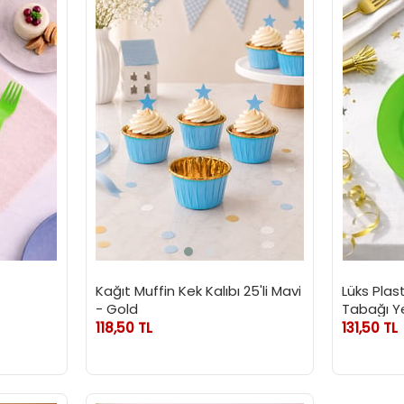
Kağıt Muffin Kek Kalıbı 25'li Mavi
Lüks Plas
- Gold
Tabağı Ye
118,50 TL
131,50 TL