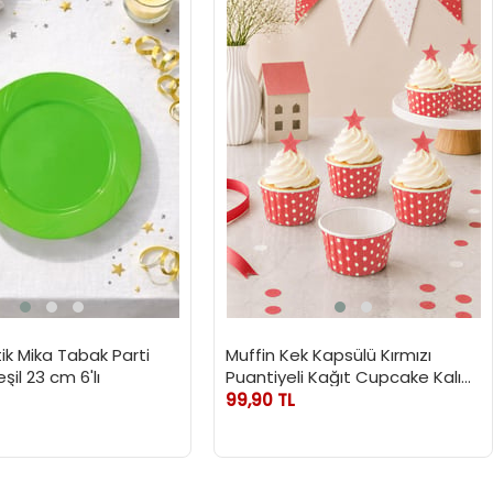
tik Mika Tabak Parti
Muffin Kek Kapsülü Kırmızı
şil 23 cm 6'lı
Puantiyeli Kağıt Cupcake Kalıbı
25'Li
99,90 TL