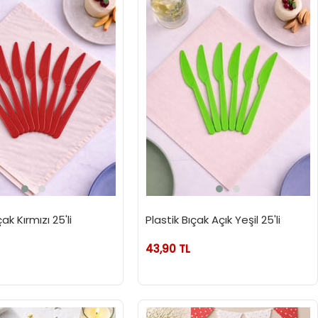
çak Kırmızı 25'li
Plastik Bıçak Açık Yeşil 25'li
43,90 TL