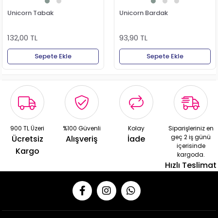
Unicorn Tabak
Unicorn Bardak
132,00 TL
93,90 TL
Sepete Ekle
Sepete Ekle
900 TL Üzeri
%100 Güvenli
Kolay
Siparişleriniz en
geç 2 iş günü
Ücretsiz
Alışveriş
İade
içerisinde
Kargo
kargoda.
Hızlı Teslimat