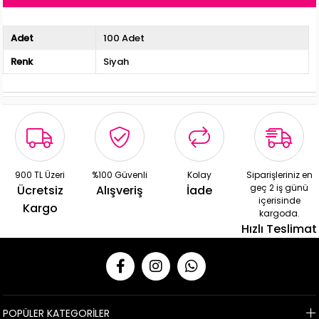
Adet
100 Adet
Renk
Siyah
900 TL Üzeri
%100 Güvenli
Kolay
Siparişleriniz en
geç 2 iş günü
Ücretsiz
Alışveriş
İade
içerisinde
Kargo
kargoda.
Hızlı Teslimat
POPÜLER KATEGORİLER