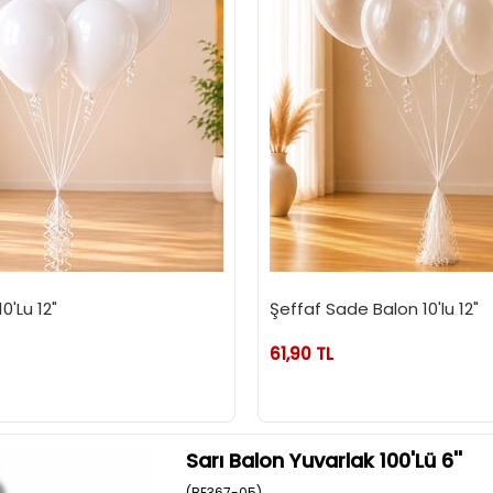
0'Lu 12"
Şeffaf Sade Balon 10'lu 12"
61,90 TL
Sarı Balon Yuvarlak 100'Lü 6''
(BE367-05)