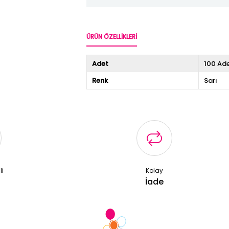
ÜRÜN ÖZELLIKLERI
Adet
100 Ad
Renk
Sarı
li
Kolay
ş
İade