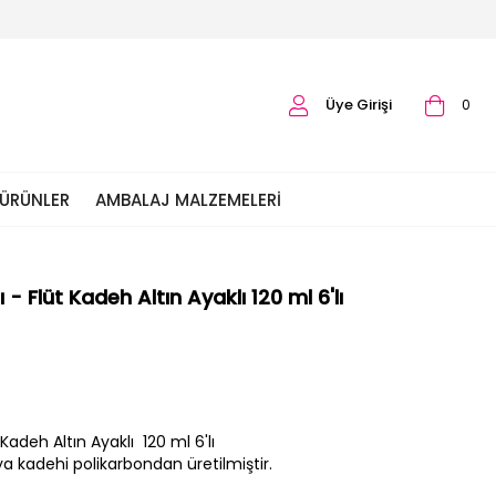
Üye Girişi
0
 ÜRÜNLER
AMBALAJ MALZEMELERI
 Flüt Kadeh Altın Ayaklı 120 ml 6'lı
adeh Altın Ayaklı 120 ml 6'lı
 kadehi polikarbondan üretilmiştir.