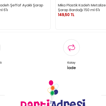
Kadeh Şeffaf Ayaklı Şarap
Mika Plastik Kadeh Metalize 
 6'lı
Şarap Bardağı 150 ml 6'lı
149,50 TL
li
Kolay
ş
İade