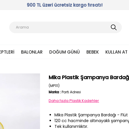
900 TL üzeri ücretsiz kargo fırsatı!
EPTLERI
BALONLAR
DOĞUM GÜNÜ
BEBEK
KULLAN AT
Mika Plastik Şampanya Bardağı -
(MP111)
Marka
:
Parti Adresi
Daha fazla
Plastik Kadehler
Mika Plastik Şampanya Bardağı - Flüt K
120 cc hacminde altınayaklı şampanya
Tek kullanımlıktır.