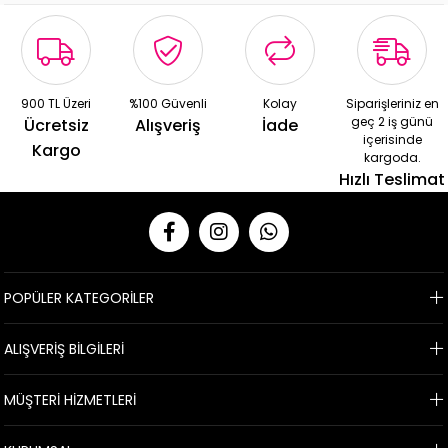
900 TL Üzeri
%100 Güvenli
Kolay
Siparişleriniz en
geç 2 iş günü
Ücretsiz
Alışveriş
İade
içerisinde
Kargo
kargoda.
Hızlı Teslimat
POPÜLER KATEGORİLER
ALIŞVERİŞ BİLGİLERİ
MÜŞTERİ HİZMETLERİ