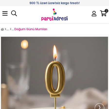
900 TL üzeri ücretsiz kargo fırsatı!
0
Üye Girişi
Üye Ol
Doğum Günü Mumları
›