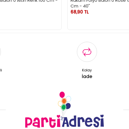
Balon 0 Altın Renk 100 Cm -
Rakam Folyo Balon 0 Rose 
Cm - 40"
68,90 TL
li
Kolay
ş
İade