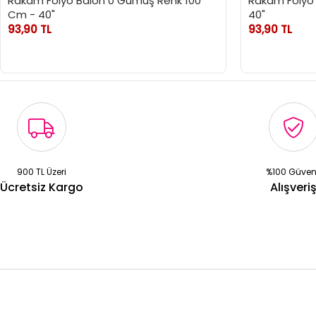
Rakam Folyo Balon 0 Gümüş Renk 100
Rakam Folyo 
Cm - 40"
40"
93,90 TL
93,90 TL
900 TL Üzeri
%100 Güven
Ücretsiz Kargo
Alışveri