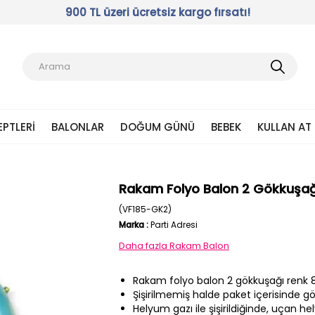
900 TL üzeri ücretsiz kargo fırsatı!
EPTLERI
BALONLAR
DOĞUM GÜNÜ
BEBEK
KULLAN AT
Rakam Folyo Balon 2 Gökkuşağ
(VF185-GK2)
Marka
:
Parti Adresi
Daha fazla
Rakam Balon
Rakam folyo balon 2 gökkuşağı renk 
Şişirilmemiş halde paket içerisinde gö
Helyum gazı ile şişirildiğinde, uçan he