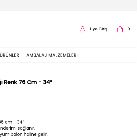
Üye Girişi
0
 ÜRÜNLER
AMBALAJ MALZEMELERI
ı Renk 76 Cm - 34”
86 cm - 34”
nderimi sağlanır.
lyum balon haline gelir.