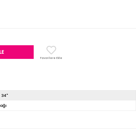
Favorilere Ekle
 34"
ağı