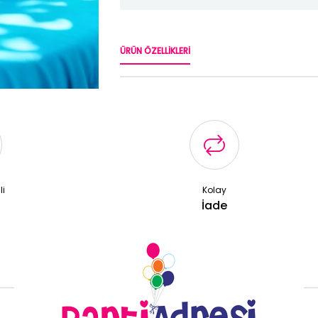
ÜRÜN ÖZELLIKLERI
li
Kolay
ş
İade