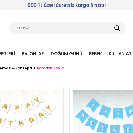
900 TL üzeri ücretsiz kargo fırsatı!
EPTLERI
BALONLAR
DOĞUM GÜNÜ
BEBEK
KULLAN AT
 Teması & Konsepti
Rafadan Tayfa