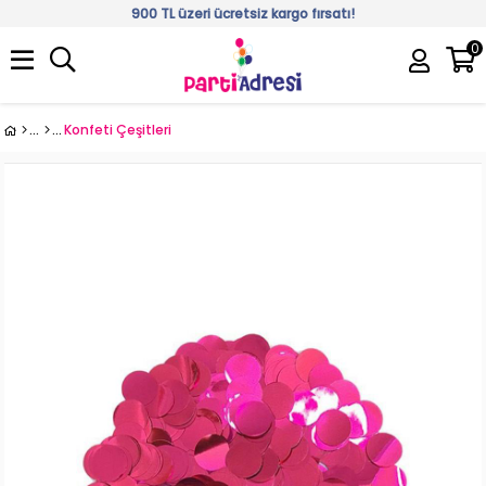
900 TL üzeri ücretsiz kargo fırsatı!
0
Üye Girişi
Üye Ol
Konfeti Çeşitleri
›