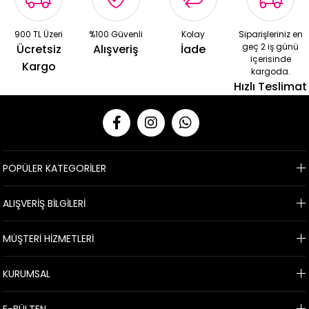
900 TL Üzeri
%100 Güvenli
Kolay
Siparişleriniz en
geç 2 iş günü
Ücretsiz
Alışveriş
İade
içerisinde
Kargo
kargoda.
Hızlı Teslimat
POPÜLER KATEGORİLER
ALIŞVERİŞ BİLGİLERİ
MÜŞTERİ HİZMETLERİ
KURUMSAL