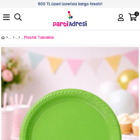
900 TL üzeri ücretsiz kargo fırsatı!
0
Üye Girişi
Üye Ol
Plastik Tabaklar
›