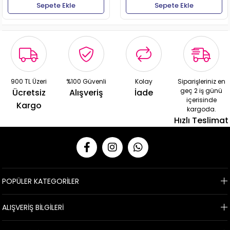
Sepete Ekle
Sepete Ekle
900 TL Üzeri
%100 Güvenli
Kolay
Siparişleriniz en
geç 2 iş günü
Ücretsiz
Alışveriş
İade
içerisinde
Kargo
kargoda.
Hızlı Teslimat
POPÜLER KATEGORİLER
ALIŞVERİŞ BİLGİLERİ