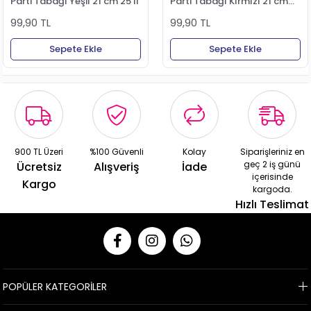
Parti Tabağı Yeşil 21 cm 25'li
Parti Tabağı Kırmızı 21 cm
25'li
99,90 TL
99,90 TL
Sepete Ekle
Sepete Ekle
900 TL Üzeri
%100 Güvenli
Kolay
Siparişleriniz en
geç 2 iş günü
Ücretsiz
Alışveriş
İade
içerisinde
Kargo
kargoda.
Hızlı Teslimat
POPÜLER KATEGORİLER