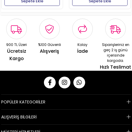
Sepete Ekle
Sepete Ekle
900 TL Üzeri
%100 Güvenli
Kolay
Siparişleriniz en
geç 2 iş günü
Ücretsiz
Alışveriş
İade
içerisinde
Kargo
kargoda.
Hızlı Teslimat
POPÜLER KATEGORİLER
ALIŞVERİŞ BİLGİLERİ
MÜŞTERİ HİZMETLERİ