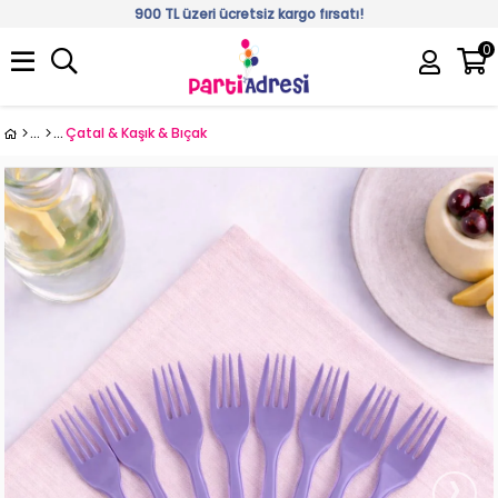
900 TL üzeri ücretsiz kargo fırsatı!
0
Üye Girişi
Üye Ol
Çatal & Kaşık & Bıçak
›