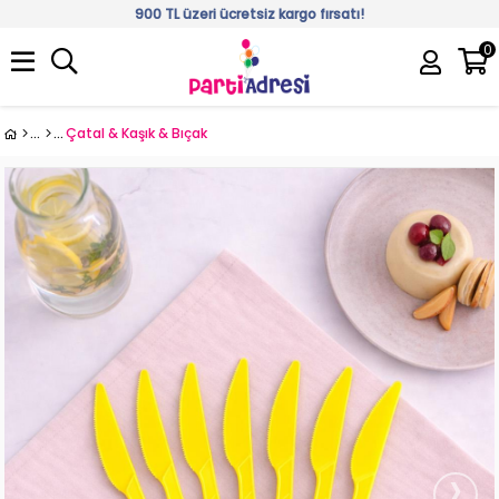
900 TL üzeri ücretsiz kargo fırsatı!
0
Üye Girişi
Üye Ol
Çatal & Kaşık & Bıçak
›