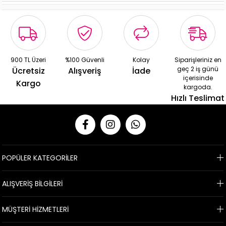
900 TL Üzeri
%100 Güvenli
Kolay
Siparişleriniz en
geç 2 iş günü
Ücretsiz
Alışveriş
İade
içerisinde
Kargo
kargoda.
Hızlı Teslimat
POPÜLER KATEGORİLER
ALIŞVERİŞ BİLGİLERİ
MÜŞTERİ HİZMETLERİ