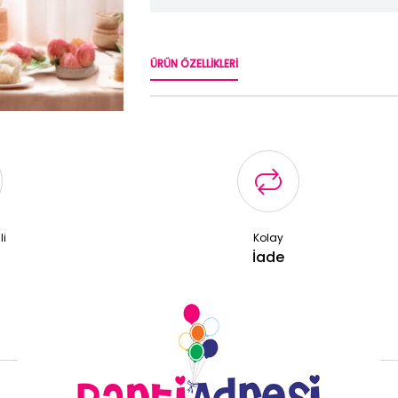
ÜRÜN ÖZELLIKLERI
li
Kolay
ş
İade