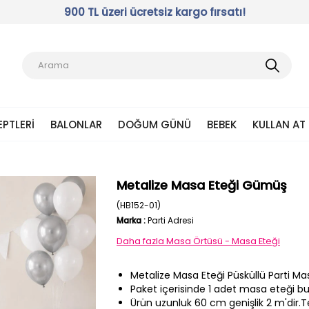
900 TL üzeri ücretsiz kargo fırsatı!
EPTLERI
BALONLAR
DOĞUM GÜNÜ
BEBEK
KULLAN AT
Metalize Masa Eteği Gümüş
(HB152-01)
Marka
:
Parti Adresi
Daha fazla
Masa Örtüsü - Masa Eteği
Metalize Masa Eteği Püsküllü Parti Ma
Paket içerisinde 1 adet masa eteği b
Ürün uzunluk 60 cm genişlik 2 m'dir.Tek