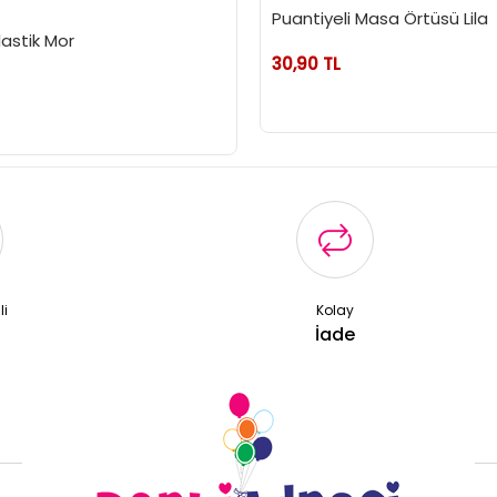
Puantiyeli Masa Örtüsü Lila
lastik Mor
30,90 TL
li
Kolay
ş
İade