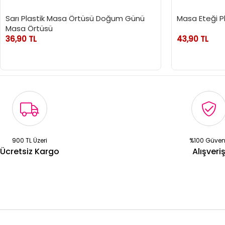
Sarı Plastik Masa Örtüsü Doğum Günü
Masa Eteği P
Masa Örtüsü
36,90 TL
43,90 TL
900 TL Üzeri
%100 Güven
Ücretsiz Kargo
Alışveri