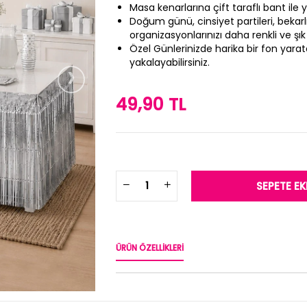
Masa kenarlarına çift taraflı bant ile ya
Doğum günü, cinsiyet partileri, bekarl
organizasyonlarınızı daha renkli ve şık 
Özel Günlerinizde harika bir fon yar
›
yakalayabilirsiniz.
49,90 TL
ÜRÜN ÖZELLIKLERI