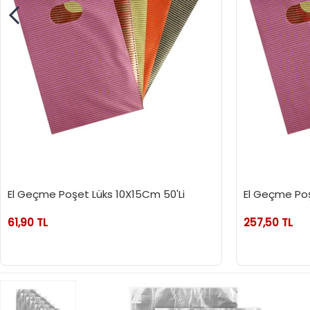
El Geçme Poşet Lüks 10X15Cm 50'Li
El Geçme Poş
61,90 TL
257,50 TL