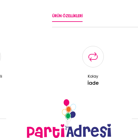
ÜRÜN ÖZELLIKLERI
li
Kolay
ş
İade