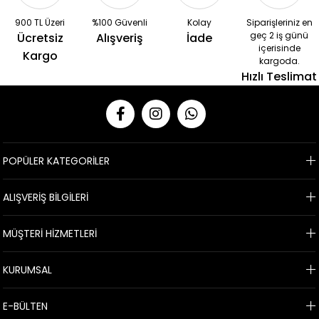
900 TL Üzeri
%100 Güvenli
Kolay
Siparişleriniz en
geç 2 iş günü
Ücretsiz
Alışveriş
İade
içerisinde
Kargo
kargoda.
Hızlı Teslimat
POPÜLER KATEGORİLER
ALIŞVERİŞ BİLGİLERİ
MÜŞTERİ HİZMETLERİ
KURUMSAL
E-BÜLTEN