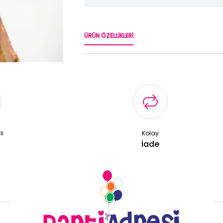
ÜRÜN ÖZELLIKLERI
li
Kolay
ş
İade