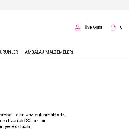
Üye Girişi
0
 ÜRÜNLER
AMBALAJ MALZEMELERI
 pembe - altın yazı bulunmaktadır.
lam Uzunluk:1.80 cm dir.
n yere asılabilir.