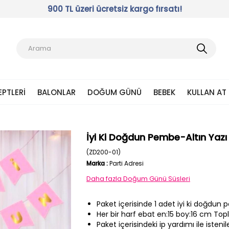
900 TL üzeri ücretsiz kargo fırsatı!
EPTLERI
BALONLAR
DOĞUM GÜNÜ
BEBEK
KULLAN AT
İyi Ki Doğdun Pembe-Altın Yazı
(ZD200-01)
Marka
:
Parti Adresi
Daha fazla
Doğum Günü Süsleri
Paket içerisinde 1 adet iyi ki doğdun
Her bir harf ebat en:15 boy:16 cm Top
Paket içerisindeki ip yardımı ile istenile