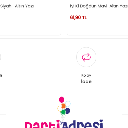
 Siyah -Altın Yazı
İyi Ki Doğdun Mavi-Altın Yaz
61,90 TL
li
Kolay
ş
İade