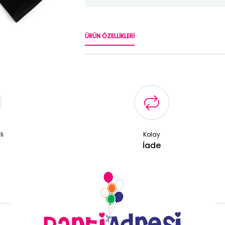
ÜRÜN ÖZELLIKLERI
li
Kolay
ş
İade