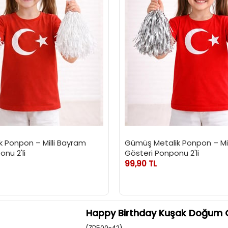
k Ponpon – Milli Bayram
Gümüş Metalik Ponpon – Mil
nu 2'li
Gösteri Ponponu 2'li
99,90 TL
Happy Birthday Kuşak Doğum G
(ZD500-42)