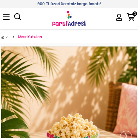
900 TL üzeri ücretsiz kargo fırsatı!
0
Üye Girişi
Üye Ol
Mısır Kutuları
›