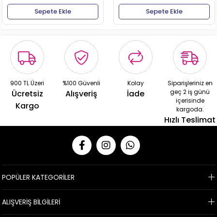
Sepete Ekle
Sepete Ekle
900 TL Üzeri
%100 Güvenli
Kolay
Siparişleriniz en
geç 2 iş günü
Ücretsiz
Alışveriş
İade
içerisinde
Kargo
kargoda.
Hızlı Teslimat
POPÜLER KATEGORİLER
ALIŞVERİŞ BİLGİLERİ