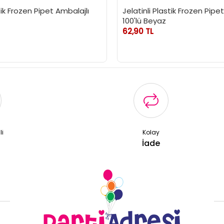
tik Frozen Pipet Ambalajlı
Jelatinli Plastik Frozen Pipe
100'lü Beyaz
62,90 TL
li
Kolay
ş
İade