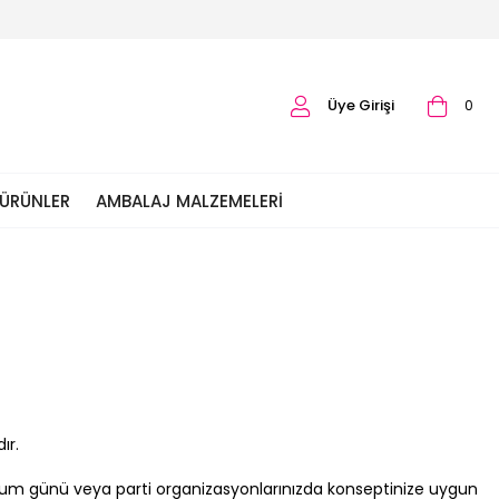
Üye Girişi
0
 ÜRÜNLER
AMBALAJ MALZEMELERI
ır.
doğum günü veya parti organizasyonlarınızda konseptinize uygun