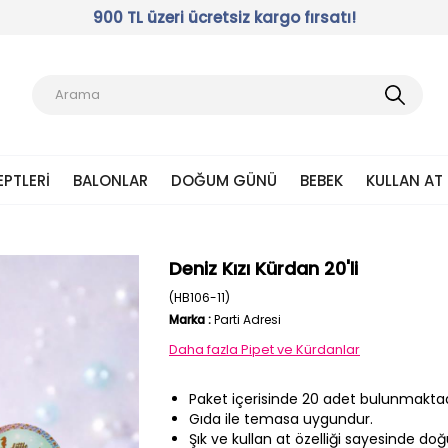
900 TL üzeri ücretsiz kargo fırsatı!
EPTLERI
BALONLAR
DOĞUM GÜNÜ
BEBEK
KULLAN AT
Deniz Kızı Kürdan 20'li
(HB106-11)
Marka
:
Parti Adresi
Daha fazla
Pipet ve Kürdanlar
Paket içerisinde 20 adet bulunmaktad
Gıda ile temasa uygundur.
Şık ve kullan at özelliği sayesinde 