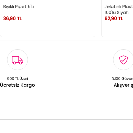
Bıyıklı Pipet 6'Lı
Jelatinli Plas
100'lü Siyah
36,90 TL
62,90 TL
900 TL Üzeri
%100 Güven
Ücretsiz Kargo
Alışveri