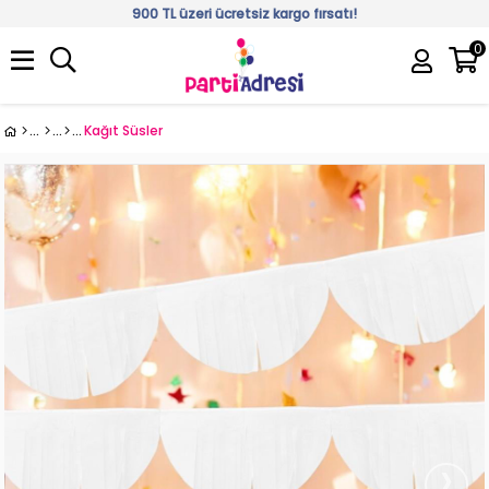
900 TL üzeri ücretsiz kargo fırsatı!
0
Üye Girişi
Üye Ol
Kağıt Süsler
›