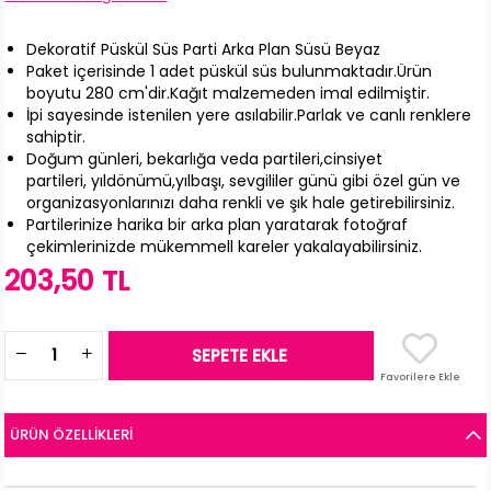
Dekoratif Püskül Süs Parti Arka Plan Süsü Beyaz
Paket içerisinde 1 adet püskül süs bulunmaktadır.Ürün
boyutu 280 cm'dir.Kağıt malzemeden imal edilmiştir.
İpi sayesinde istenilen yere asılabilir.Parlak ve canlı renklere
sahiptir.
Doğum günleri, bekarlığa veda partileri,cinsiyet
partileri, yıldönümü,yılbaşı, sevgililer günü gibi özel gün ve
organizasyonlarınızı daha renkli ve şık hale getirebilirsiniz.
Partilerinize harika bir arka plan yaratarak fotoğraf
çekimlerinizde mükemmell kareler yakalayabilirsiniz.
203,50 TL
Favorilere Ekle
ÜRÜN ÖZELLIKLERI