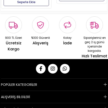
Sepete Ekle
900 TL Üzeri
%100 Güvenli
Kolay
Siparişleriniz en
geç 2 iş günü
Ücretsiz
Alışveriş
İade
içerisinde
Kargo
kargoda.
Hızlı Teslimat
POPÜLER KATEGORİLER
ALIŞVERİŞ BİLGİLERİ