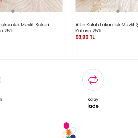
 Lokumluk Mevlit Şekeri
Altın Külah Lokumluk Mevlit 
 25'li
Kutusu 25'li
93,90 TL
li
Kolay
ş
İade