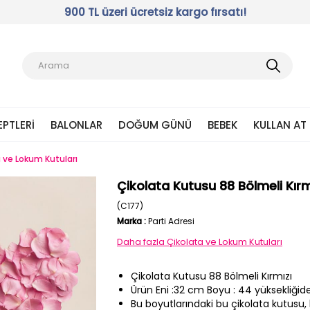
900 TL üzeri ücretsiz kargo fırsatı!
EPTLERI
BALONLAR
DOĞUM GÜNÜ
BEBEK
KULLAN AT
 ve Lokum Kutuları
Çikolata Kutusu 88 Bölmeli Kır
(C177)
Marka
:
Parti Adresi
Daha fazla
Çikolata ve Lokum Kutuları
Çikolata Kutusu 88 Bölmeli Kırmızı
Ürün Eni :32 cm Boyu : 44 yüksekliğide 
Bu boyutlarındaki bu çikolata kutusu,