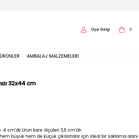
Üye Girişi
0
 ÜRÜNLER
AMBALAJ MALZEMELERI
mızı 32x44 cm
:4 cm'dir.Ürün kare ölçüleri 3,5 cm'dir.
 hem büyük hem de küçük çikolatalar için ideal bir saklama alanı