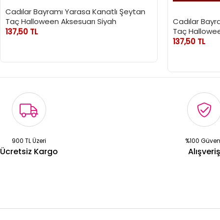
Cadılar Bayramı Yarasa Kanatlı Şeytan
Taç Halloween Aksesuarı Siyah
Cadılar Bayr
Taç Hallowee
137,50 TL
137,50 TL
900 TL Üzeri
%100 Güven
Ücretsiz Kargo
Alışveri