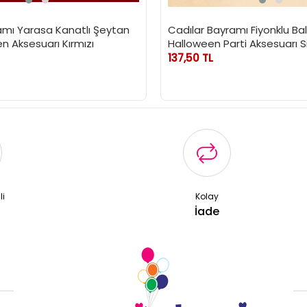
amı Yarasa Kanatlı Şeytan
Cadılar Bayramı Fiyonklu Ba
n Aksesuarı Kırmızı
Halloween Parti Aksesuarı S
137,50 TL
li
Kolay
ş
İade