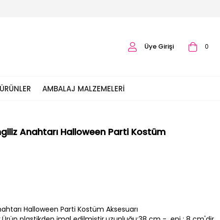
Üye Girişi
0
 ÜRÜNLER
AMBALAJ MALZEMELERI
ngiliz Anahtarı Halloween Parti Kostüm
Anahtarı Halloween Parti Kostüm Aksesuarı
.Ürün plastikden imal edilmiştir,uzunluğu:38 cm - eni : 8 cm'dir.