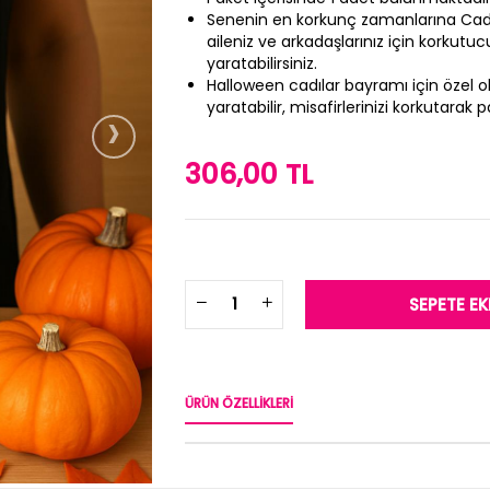
Senenin en korkunç zamanlarına Cadıl
aileniz ve arkadaşlarınız için korkutu
yaratabilirsiniz.
Halloween cadılar bayramı için özel ol
›
yaratabilir, misafirlerinizi korkutarak p
306,00 TL
ÜRÜN ÖZELLIKLERI