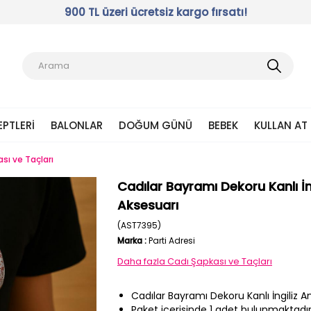
900 TL üzeri ücretsiz kargo fırsatı!
EPTLERI
BALONLAR
DOĞUM GÜNÜ
BEBEK
KULLAN AT
sı ve Taçları
Cadılar Bayramı Dekoru Kanlı İ
Aksesuarı
(AST7395)
Marka
:
Parti Adresi
Daha fazla
Cadı Şapkası ve Taçları
Cadılar Bayramı Dekoru Kanlı İngiliz 
Paket içerisinde 1 adet bulunmaktadır