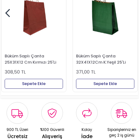
Büküm Saplı Çanta
Büküm Saplı Çanta
25X31X12 Cm Kırmızı 25'Li
32X41X12Cm K.Yeşil 25'Li
308,50 TL
371,00 TL
Sepete Ekle
Sepete Ekle
900 TL Üzeri
%100 Güvenli
Kolay
Siparişleriniz en
geç 2 iş günü
Ücretsiz
Alışveriş
İade