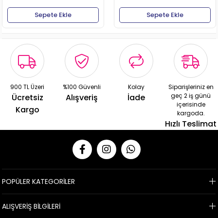
Sepete Ekle
Sepete Ekle
900 TL Üzeri
%100 Güvenli
Kolay
Siparişleriniz en
geç 2 iş günü
Ücretsiz
Alışveriş
İade
içerisinde
Kargo
kargoda.
Hızlı Teslimat
POPÜLER KATEGORİLER
ALIŞVERİŞ BİLGİLERİ