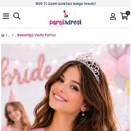
900 TL üzeri ücretsiz kargo fırsatı!
0
Üye Girişi
Üye Ol
Bekarlığa Veda Partisi
›