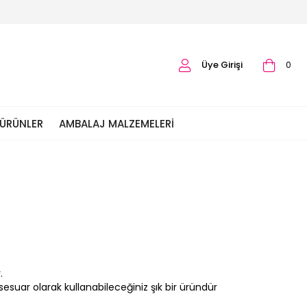
Üye Girişi
0
 ÜRÜNLER
AMBALAJ MALZEMELERI
.
esuar olarak kullanabileceğiniz şık bir üründür