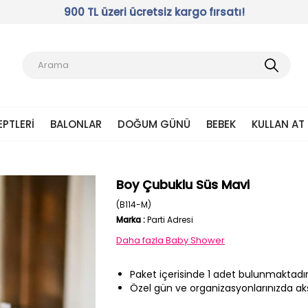
900 TL üzeri ücretsiz kargo fırsatı!
EPTLERI
BALONLAR
DOĞUM GÜNÜ
BEBEK
KULLAN AT
Boy Çubuklu Süs Mavi
(B114-M)
Marka
:
Parti Adresi
Daha fazla
Baby Shower
Paket içerisinde 1 adet bulunmaktadır
Özel gün ve organizasyonlarınızda aks