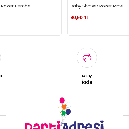
r Rozet Pembe
Baby Shower Rozet Mavi
30,90 TL
li
Kolay
ş
İade