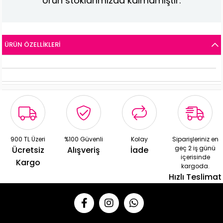
Ürün stoklarımızda kalmamıştır.
ÜRÜN ÖZELLIKLERI
900 TL Üzeri
%100 Güvenli
Kolay
Siparişleriniz en
geç 2 iş günü
Ücretsiz
Alışveriş
İade
içerisinde
Kargo
kargoda.
Hızlı Teslimat