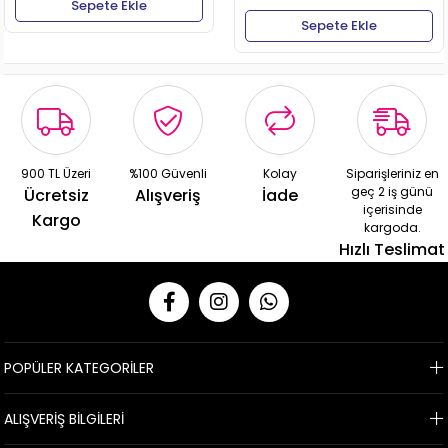
Sepete Ekle
Sepete Ekle
900 TL Üzeri
%100 Güvenli
Kolay
Siparişleriniz en
geç 2 iş günü
Ücretsiz
Alışveriş
İade
içerisinde
Kargo
kargoda.
Hızlı Teslimat
POPÜLER KATEGORİLER
ALIŞVERİŞ BİLGİLERİ