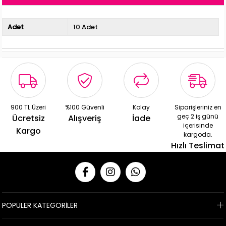
Adet
10 Adet
900 TL Üzeri
%100 Güvenli
Kolay
Siparişleriniz en
geç 2 iş günü
Ücretsiz
Alışveriş
İade
içerisinde
Kargo
kargoda.
Hızlı Teslimat
POPÜLER KATEGORİLER