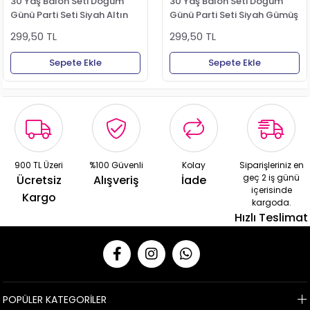
30 Yaş Balon Seti Doğum
30 Yaş Balon Seti Doğum
Günü Parti Seti Siyah Altın
Günü Parti Seti Siyah Gümüş
299,50 TL
299,50 TL
Sepete Ekle
Sepete Ekle
900 TL Üzeri
%100 Güvenli
Kolay
Siparişleriniz en
geç 2 iş günü
Ücretsiz
Alışveriş
İade
içerisinde
Kargo
kargoda.
Hızlı Teslimat
POPÜLER KATEGORİLER