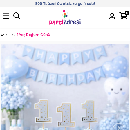
900 TL üzeri ücretsiz kargo fırsatı!
0
Üye Girişi
Üye Ol
1 Yaş Doğum Günü
›