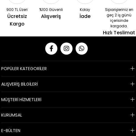
900 TL Üzeri
%100 Güvenli
Kolay
Siparişleriniz en
geç 2 iş günü
Ücretsiz
Alışveriş
İade
içerisinde
Kargo
kargoda.
Hızlı Teslimat
POPÜLER KATEGORİLER
ALIŞVERİŞ BİLGİLERİ
MÜŞTERİ HİZMETLERİ
KURUMSAL
E-BÜLTEN