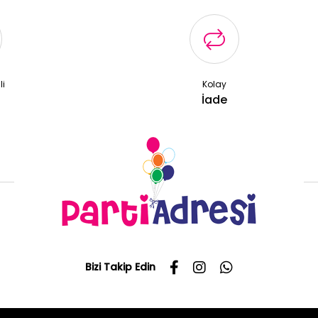
li
Kolay
ş
İade
Bizi Takip Edin