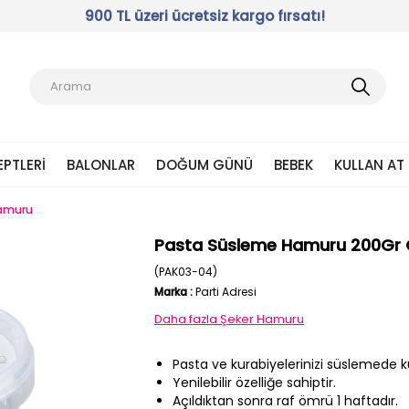
900 TL üzeri ücretsiz kargo fırsatı!
EPTLERI
BALONLAR
DOĞUM GÜNÜ
BEBEK
KULLAN AT
Hamuru
Pasta Süsleme Hamuru 200Gr 
(PAK03-04)
Marka
:
Parti Adresi
Daha fazla
Şeker Hamuru
Pasta ve kurabiyelerinizi süslemede kul
Yenilebilir özelliğe sahiptir.
Açıldıktan sonra raf ömrü 1 haftadır.