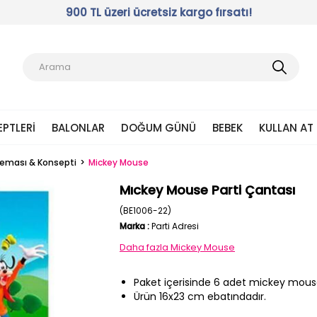
900 TL üzeri ücretsiz kargo fırsatı!
EPTLERI
BALONLAR
DOĞUM GÜNÜ
BEBEK
KULLAN AT
 Teması & Konsepti
Mickey Mouse
Mıckey Mouse Parti Çantası
(BE1006-22)
Marka
:
Parti Adresi
Daha fazla
Mickey Mouse
Paket içerisinde 6 adet mickey mous
Ürün 16x23 cm ebatındadır.