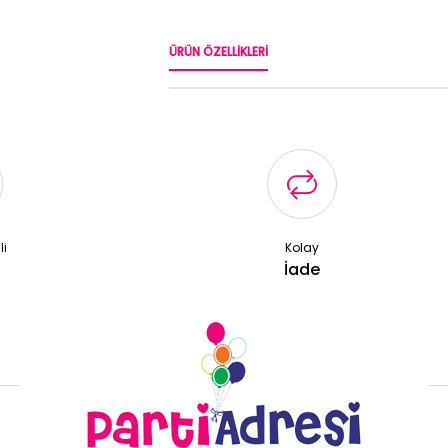
ÜRÜN ÖZELLIKLERI
li
Kolay
ş
İade