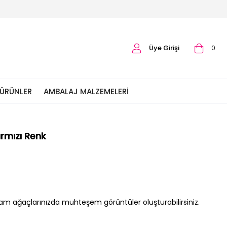
Üye Girişi
0
 ÜRÜNLER
AMBALAJ MALZEMELERI
ırmızı Renk
ı çam ağaçlarınızda muhteşem görüntüler oluşturabilirsiniz.