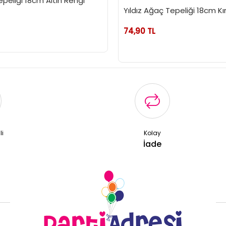
epeliği 18cm Altın Rengi
Yıldız Ağaç Tepeliği 18cm Kı
74,90 TL
li
Kolay
ş
İade