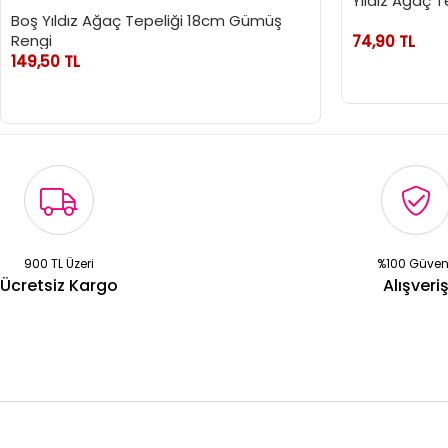
Yıldız Ağaç T
Boş Yıldız Ağaç Tepeliği 18cm Gümüş
Rengi
74,90 TL
149,50 TL
900 TL Üzeri
%100 Güven
Ücretsiz Kargo
Alışveri