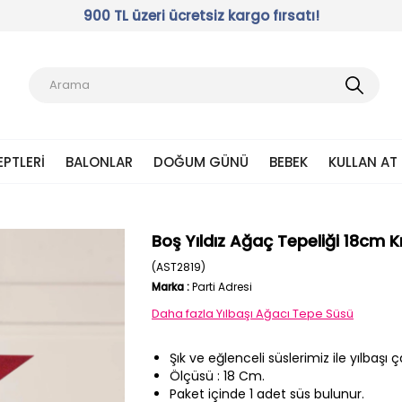
900 TL üzeri ücretsiz kargo fırsatı!
EPTLERI
BALONLAR
DOĞUM GÜNÜ
BEBEK
KULLAN AT
Boş Yıldız Ağaç Tepeliği 18cm K
(AST2819)
Marka
:
Parti Adresi
Daha fazla
Yılbaşı Ağacı Tepe Süsü
Şık ve eğlenceli süslerimiz ile yılbaş
Ölçüsü : 18 Cm.
Paket içinde 1 adet süs bulunur.