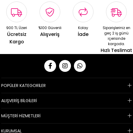
900 TL Üzeri
%100 Güvenli
Kolay
Siparişleriniz en
geç 2 iş günü
Ücretsiz
Alışveriş
İade
içerisinde
Kargo
kargoda.
Hızlı Teslimat
POPÜLER KATEGORİLER
ALIŞVERİŞ BİLGİLERİ
MÜŞTERİ HİZMETLERİ
KURUMSAL