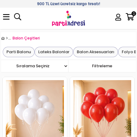
900 TL üzeri ücretsiz kargo fırsatı!
0
Üye Girişi
Üye Ol
Balon Çeşitleri
Parti Balonu
Lateks Balonlar
Balon Aksesuarları
Folyo 
Sıralama
Filtreleme